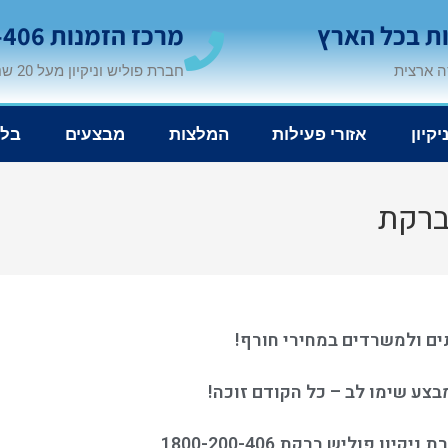
ת בכל הארץ
מרכז הזמנות 1-800-200-406
 ארצית
חברת פוליש וניקיון מעל 20 שנה
יקיון
אזורי פעילות
המלצות
מבצעים
בלו
ברקת
תים ולמשרדים במחירי חורף
!
מבצע שימו לב –
כל הקודם זוכה
!
ן פוליש ברקת 1800-200-406