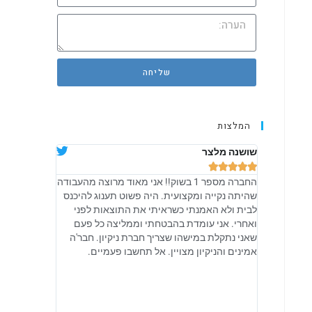
שליחה
המלצות
שושנה מלצר
אלה שאולוב










החברה מספר 1 בשוק!! אני מאוד מרוצה מהעבודה
קיבלתי מהם יח
שהיתה נקייה ומקצועית. היה פשוט תענוג להיכנס
מקצועית, והיו
לבית ולא האמנתי כשראיתי את התוצאות לפני
טיפים גם איך 
ואחרי. אני עומדת בהבטחתי וממליצה כל פעם
אני מקווה שכ
שאני נתקלת במישהו שצריך חברת ניקיון. חבר'ה
מתנהלים ובאמ
אמינים והניקיון מצויין. אל תחשבו פעמיים.
מכל הלב. ישר 