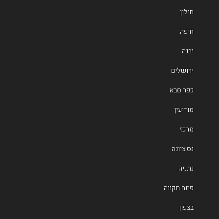
חולון
חיפה
יבנה
ירושלים
כפר סבא
מודיעין
מרכז
נס ציונה
נתניה
פתח תקווה
בצפון