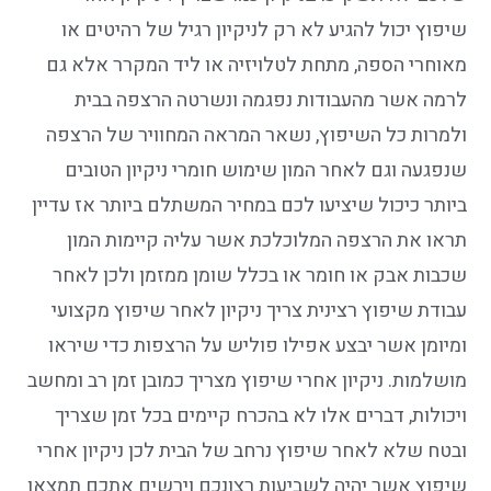
שיפוץ יכול להגיע לא רק לניקיון רגיל של רהיטים או
מאוחרי הספה, מתחת לטלויזיה או ליד המקרר אלא גם
לרמה אשר מהעבודות נפגמה ונשרטה הרצפה בבית
ולמרות כל השיפוץ, נשאר המראה המחוויר של הרצפה
שנפגעה וגם לאחר המון שימוש חומרי ניקיון הטובים
ביותר כיכול שיציעו לכם במחיר המשתלם ביותר אז עדיין
תראו את הרצפה המלוכלכת אשר עליה קיימות המון
שכבות אבק או חומר או בכלל שומן ממזמן ולכן לאחר
עבודת שיפוץ רצינית צריך ניקיון לאחר שיפוץ מקצועי
ומיומן אשר יבצע אפילו פוליש על הרצפות כדי שיראו
מושלמות. ניקיון אחרי שיפוץ מצריך כמובן זמן רב ומחשב
ויכולות, דברים אלו לא בהכרח קיימים בכל זמן שצריך
ובטח שלא לאחר שיפוץ נרחב של הבית לכן ניקיון אחרי
שיפוץ אשר יהיה לשביעות רצונכם וירשים אתכם תמצאו