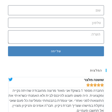
שליחה
המלצות
שושנה מלצר
אלה ש








החברה מספר 1 בשוק!! אני מאוד מרוצה מהעבודה שהיתה נקייה
קיבלת
ומקצועית. היה פשוט תענוג להיכנס לבית ולא האמנתי כשראיתי את
אחראיי
התוצאות לפני ואחרי. אני עומדת בהבטחתי וממליצה כל פעם שאני
וזה ב
נתקלת במישהו שצריך חברת ניקיון. חבר'ה אמינים והניקיון מצויין.
מתנהל
אל תחשבו פעמיים.