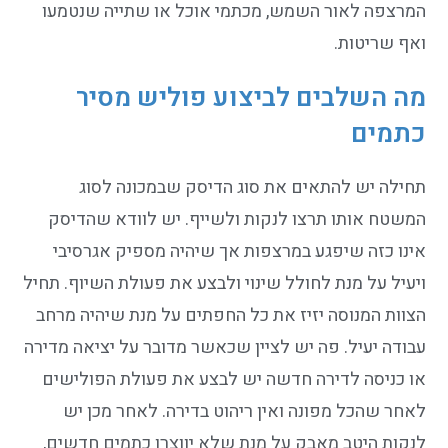
המרצפה לאור השמש, מכתמי אוכל או שתייה שנטמעו
ואף שריטות.
מה השלבים לביצוע פוליש מסיר
כתמים
תחילה יש להתאים את סוג הדיסק שבמכונה לסוג
המשטח אותו תרצו לנקות ולשייף. יש לוודא שהדיסק
אינו כזה שיפגע במרצפות אך שיהיה מספיק אגרסיבי
ויעיל על מנת לחולל שינוי ולבצע את פעולת השיוף. תחיל
הצוות המנוסה יזיז את כל החפתים על מנת שיהיה מרחב
עבודה יעיל. פה יש לציין שכאשר מדובר על יציאה מדירה
או כניסה לדירה חדשה יש לבצע את פעולת הפולישים
לאחר שהכל מפונה ואין ריהוט בדירה. לאחר מכן יש
לנקות היטב מאבק על מנת שלא יווצרו כתמים חדשים,