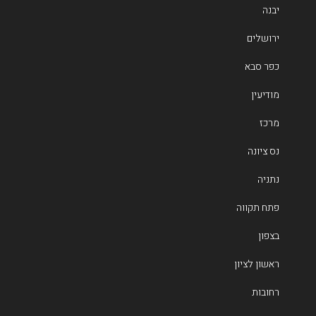
יבנה
ירושלים
כפר סבא
מודיעין
מרכז
נס ציונה
נתניה
פתח תקווה
בצפון
ראשון לציון
רחובות