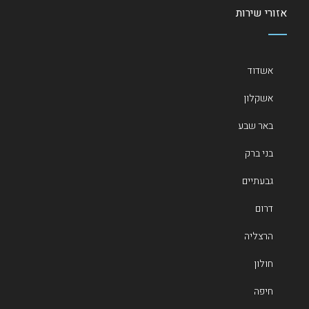
אזורי שירות
אשדוד
אשקלון
באר שבע
בני ברק
גבעתיים
דרום
הרצליה
חולון
חיפה