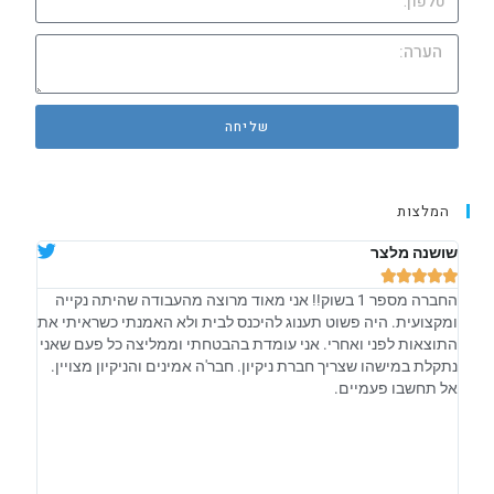
שליחה
המלצות
שושנה מלצר
אלה ש








החברה מספר 1 בשוק!! אני מאוד מרוצה מהעבודה שהיתה נקייה
קיבלת
ומקצועית. היה פשוט תענוג להיכנס לבית ולא האמנתי כשראיתי את
אחראיי
התוצאות לפני ואחרי. אני עומדת בהבטחתי וממליצה כל פעם שאני
וזה ב
נתקלת במישהו שצריך חברת ניקיון. חבר'ה אמינים והניקיון מצויין.
מתנהל
אל תחשבו פעמיים.