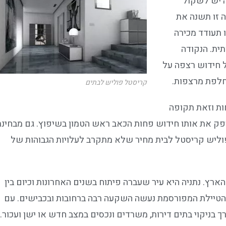
ה יש לשקול
 זו תשנה את
ו תעודד מכירה
ית. הנקודה
 חידוש רצפה על
חלפת מרצפות.
קריסטל פוליש לבתים
חות וזאת תקופה
ספק את אותו חידוש פחות הכאב ראש הטמון בשיפוץ. גם מבחינת
וליש קריסטל לבית מחיר שלא מתקרב לעלויות הגבוהות של
רץ. נתניה היא עיר שעברה פיתוח בשנים האחרונות וכיום בין
והטיילת המפורסמת נעשה השקעה רבה ברחובות ובכבישים. עם
ורך בניקוי בתים דירות, משרדים ונכסים במצב חדש או ישן ועכור.