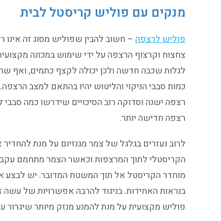
מנקים עם פוליש קריסטל לבית
פוליש לרצפה
– חשוב להבין שפוליש מסוג זה אינו ר
צחצוח וקרצוף הרצפה על ידי שימוש במכונה מקצועית
לגלות שכבה חדשה ולכן יכולה לקצף כתמים, ואף שרי
כמות סבבי הניקוי והליטוש יהיו בהתאם למצב הרצפה. 
רצפה ישנה וסדוקה רוב הסיכויים שידרשו כמה סבבי 
רצפה חדישה יותר.
לרוב נעזרים בגלגל של צמר מגנזיום על מנת להחדיר 
הקריסטלי לתוך המרצפות וכאשר הצמר מתחמם עקב ס
מוחדר הקריסטל אל תוך המשטח המדובר. יש לבצע את 
בנראות האחידות. בניגוד להרבה אפשרויות של עשה 
פוליש מקצועית על מנת להמנע מנזק מיותר שיגרור עלוי