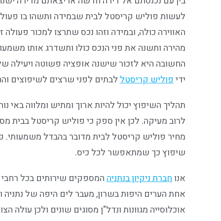
בין עם נכנסתם אל דירה חדשה או יצאתם מדירה ישנ
לעשות פוליש קריסטל לבית שבמידה ותשהו בו פעולה
האווירה כולה, ובמידה וזהו נכס שתרצו למכור פעולה ז
מהירה ותשנה את פני הנכס כולו ותשדרג אותו משמעות
החשובה היא לזכור שישנה אופציה פשוטה ויעילה של
ידי
פוליש קריסטל
לבתים לפני שרצים לשיפוצים וה
תהליך השיפוץ יכול להיות ארוך ומתיש ומלווה באי נו
לרוב מעיקה. לכן אין ספק כי פוליש קריסטל בבית מ
מחיר פוליש קריסטל לבית מדובר בהבדל משמעותי. פ
שיפוץ כך שמתאפשר לכל כיס.
אנו
חברת ניקיון בנתניה
המספקים שירותים בכל רחבי הא
אחת הערים היפות בשרון, מעבר לים היפה של נתניה 
אוכלוסייה מגוונות ונדל"ן מסוגים שונים ולכן עולה הצ