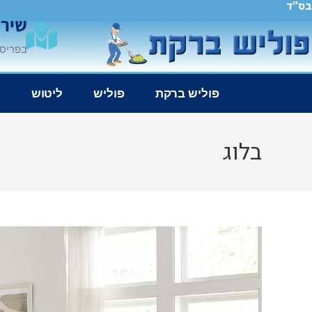
בס"ד
שירו
בפריסה
פוליש ברקת
פוליש
ליטוש
נ
בלוג