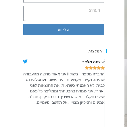
שליחה
המלצות
שושנה מלצר
אלה שאולוב










החברה מספר 1 בשוק!! אני מאוד מרוצה מהעבודה
קיבלתי מהם יח
שהיתה נקייה ומקצועית. היה פשוט תענוג להיכנס
מקצועית, והיו
לבית ולא האמנתי כשראיתי את התוצאות לפני
טיפים גם איך 
ואחרי. אני עומדת בהבטחתי וממליצה כל פעם
אני מקווה שכ
שאני נתקלת במישהו שצריך חברת ניקיון. חבר'ה
מתנהלים ובאמ
אמינים והניקיון מצויין. אל תחשבו פעמיים.
מכל הלב. ישר 