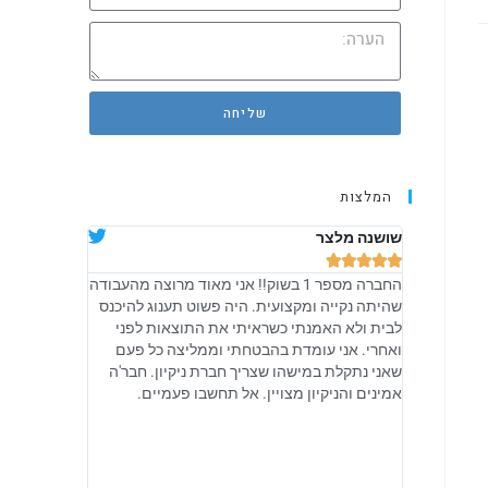
שליחה
המלצות
שושנה מלצר
אלה שאולוב










החברה מספר 1 בשוק!! אני מאוד מרוצה מהעבודה
קיבלתי מהם יח
שהיתה נקייה ומקצועית. היה פשוט תענוג להיכנס
מקצועית, והיו
לבית ולא האמנתי כשראיתי את התוצאות לפני
טיפים גם איך 
ואחרי. אני עומדת בהבטחתי וממליצה כל פעם
אני מקווה שכ
שאני נתקלת במישהו שצריך חברת ניקיון. חבר'ה
מתנהלים ובאמ
אמינים והניקיון מצויין. אל תחשבו פעמיים.
מכל הלב. ישר 