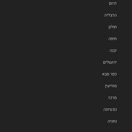
דרום
הרצליה
חולון
חיפה
יבנה
ירושלים
כפר סבא
מודיעין
מרכז
נס ציונה
נתניה