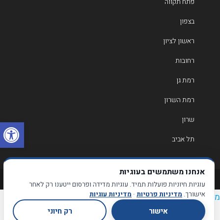
פתח תקווה
בצפון
ראשון לציון
רחובות
רמת גן
רמת השרון
שרון
פתח
תל אביב
אנחנו משתמשים בעוגיות
כל הזכויות שמורות לפוליש ברקת
עוגיות חיוניות פועלות תמיד. עוגיות מדידה ופרסום ייטענו רק לאחר
אישורך.
מדיניות פרטיות
·
מדיניות עוגיות
דיניות פרטיות
|
מדיניות עוגיות
|
תנאי שימוש
|
הצהרת נגישות
אישור
רק חיוני