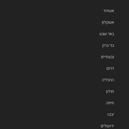
אשדוד
אשקלון
באר שבע
בני ברק
גבעתיים
דרום
הרצליה
חולון
חיפה
יבנה
ירושלים