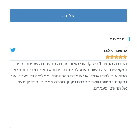
שליחה
המלצות
שושנה מלצר
אלה ש








החברה מספר 1 בשוק!! אני מאוד מרוצה מהעבודה שהיתה נקייה
קיבלתי
ומקצועית. היה פשוט תענוג להיכנס לבית ולא האמנתי כשראיתי את
אחראיי
התוצאות לפני ואחרי. אני עומדת בהבטחתי וממליצה כל פעם שאני
וזה ב
נתקלת במישהו שצריך חברת ניקיון. חבר'ה אמינים והניקיון מצויין.
מתנהל
אל תחשבו פעמיים.