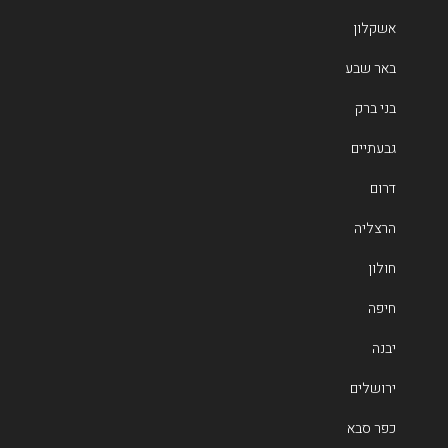
אשקלון
באר שבע
בני ברק
גבעתיים
דרום
הרצליה
חולון
חיפה
יבנה
ירושלים
כפר סבא