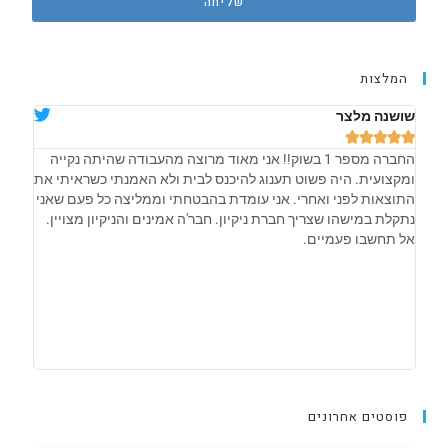
שליחה
המלצות
שושנה מלצר
אלה ש








החברה מספר 1 בשוק!! אני מאוד מרוצה מהעבודה שהיתה נקייה
קיבלת
ומקצועית. היה פשוט תענוג להיכנס לבית ולא האמנתי כשראיתי את
אחראיי
התוצאות לפני ואחרי. אני עומדת בהבטחתי וממליצה כל פעם שאני
וזה ב
נתקלת במישהו שצריך חברת ניקיון. חבר'ה אמינים והניקיון מצויין.
מתנהל
אל תחשבו פעמיים.
פוסטים אחרונים