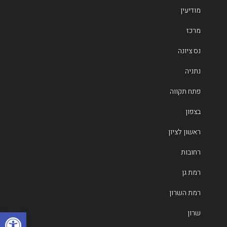
מודיעין
מרכז
נס ציונה
נתניה
פתח תקווה
בצפון
ראשון לציון
רחובות
רמת גן
רמת השרון
פתח
שרון